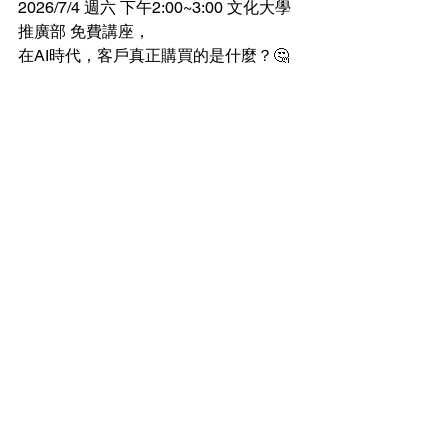
2026/7/4 週六 下午2:00~3:00 文化大學
推廣部 免費講座，
在AI時代，客戶真正購買的是什麼？🤔
一起來探討 "色彩如何影響成交"、建立
信任與高價值感。
從個人色彩心理到情緒價值，揭露AI無
法取代的商業魅力。
中國文化大學推廣教育部｜大安分部
地點｜台北市和平東路一段155號3樓 
305室
報名連結:  
https://reurl.cc/X2dQRe
【立即報名】一起探索色彩、心理與商
業價值之間的關鍵連結。