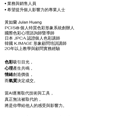
• 業務與銷售人員
• 希望提升個人影響力的專業人士
黃如蘭 Julan Huang
PCIS® 個人特質色彩形象系統創辦人
國際色彩心理諮詢師暨導師
日本 JPCA 認證個人色彩講師
韓國 K.IMAGE 形象顧問培訓講師
20年以上教學與顧問實務經驗
色彩
吸引目光，
心理
產生共鳴，
情緒
創造價值，
而
氣質
決定成交。
當AI逐漸取代技術與工具，
真正無法被取代的，
將是你帶給他人的感受與影響力。