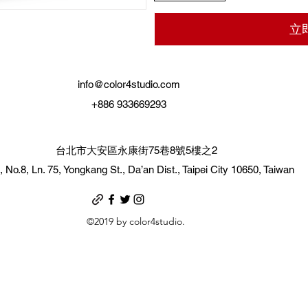
立
info@color4studio.com
+886 933669293
台北市大安區永康街75巷8號5樓之2
, No.8, Ln. 75, Yongkang St., Da’an Dist., Taipei City 10650, Taiwan
©2019 by color4studio.