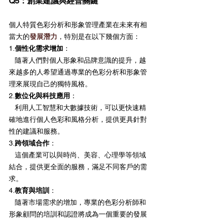
Q5：創業建議與經營關鍵
個人特質色彩分析和形象管理產業在未來有相
當大的
發展潛力
，特別是在以下幾個方面：
1.
個性化需求增加
：
   隨著人們對個人形象和品牌意識的提升，越
來越多的人希望通過專業的色彩分析和形象管
理來展現自己的獨特風格。
2.
數位化與科技應用
：
   利用人工智慧和大數據技術，可以更快速精
確地進行個人色彩和風格分析，提供更具針對
性的建議和服務。
3.
跨領域合作
：
   這個產業可以與時尚、美容、心理學等領域
結合，提供更全面的服務，滿足不同客戶的需
求。
4.
教育與培訓
：
   隨著市場需求的增加，專業的色彩分析師和
形象顧問的培訓和認證將成為一個重要的發展