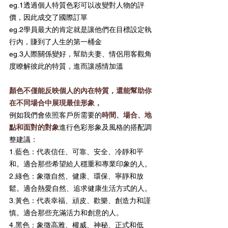
eg.1透過個人特質色彩可以改變對人物的評
價，因此成交了國際訂單
eg.2學員最大的肯定就是讓他們在目標設定執
行內，賺到了人生的第一桶金
eg.3人際關係變好，幫助夫妻、情侶用客觀角
度瞭解彼此的特質，進而讓感情加溫
顏色不僅能反映個人的內在特質，還能幫助你
在不同場合中展現最佳形象，
例如我們會依照客戶所需要的
時間、場合、地
點和面對的對象
進行色彩形象及風格的搭配調
整建議：
1.藍色：代表信任、可靠、安全、冷靜和平
和。適合那些希望給人穩重和專業印象的人。
2.綠色：象徵自然、健康、環保、寧靜和放
鬆。適合熱愛自然、追求健康生活方式的人。
3.黃色：代表幸福、頑皮、歡樂、創造力和謹
慎。適合那些充滿活力和創意的人。
4.黑色：象徵高雅、權威、神秘、正式和低