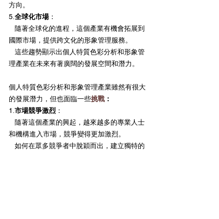
方向。
5.
全球化市場
：
   隨著全球化的進程，這個產業有機會拓展到
國際市場，提供跨文化的形象管理服務。
   這些趨勢顯示出個人特質色彩分析和形象管
理產業在未來有著廣闊的發展空間和潛力。
個人特質色彩分析和形象管理產業雖然有很大
的發展潛力，但也面臨一些
挑戰
：
1.
市場競爭激烈
：
   隨著這個產業的興起，越來越多的專業人士
和機構進入市場，競爭變得更加激烈。
   如何在眾多競爭者中脫穎而出，建立獨特的
品牌形象和市場定位，是一個重要的挑戰。
2.
專業知識和技能要求高
：
   這個產業需要專業的色彩分析和形象管理知
識，並且需要不斷學習和更新，以跟上最新的
趨勢和技術。
   專業培訓和認證的成本和時間投入也是一個