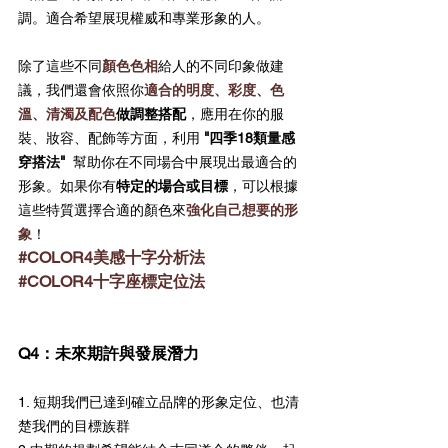
調。適合希望展現權威和專業形象的人。
除了這些不同
顏色色相
給人的不同印象做建
議，我們還會依照你
適合的明度、彩度、色
溫、清濁及配色
做調整搭配
，應用在你的服
"
裝、妝容、配飾等方面，
利用
四季18類量感
"
穿搭法
幫助你在不同場合中展現出最適合的
形象。如果你有
特定的場合或目標
，可以根據
這些特質選擇合適的顏色來
強化自己想要的形
象
！
#COLOR4美感十字分析法
#COLOR4十字座標定位法
Q4：未來期許與發展潛力
1. 短期我們已達到確立品牌的形象定位、也清
楚我們的目標族群