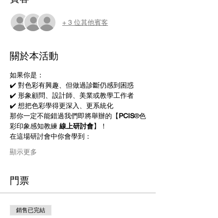
+ 3 位其他賓客
關於本活動
如果你是：
✔️ 對色彩有興趣、但做過診斷仍感到困惑
✔️ 形象顧問、設計師、美業或教學工作者
✔️ 想把色彩學得更深入、更系統化
那你一定不能錯過我們即將舉辦的【
PCIS
®色
彩印象感知教練
 線上研討會
】！
在這場研討會中你會學到：
顯示更多
門票
銷售已完結